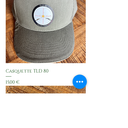
Casquette TLD 80
Preis
15,00 €