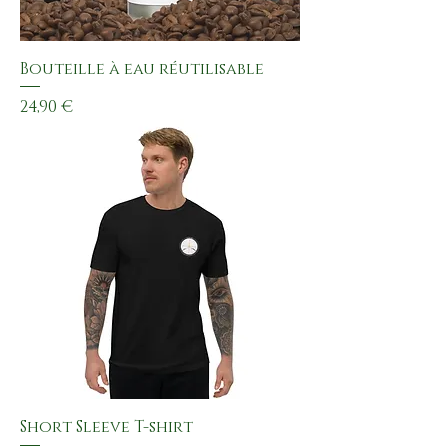
Bouteille à eau réutilisable
Preis
24,90 €
Short Sleeve T-shirt