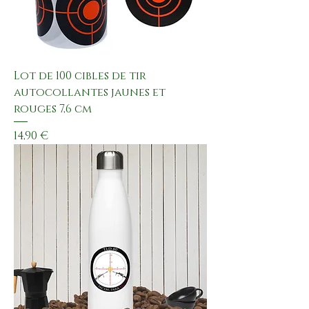
Lot de 100 cibles de tir
autocollantes jaunes et
rouges 7,6 cm
Preis
14,90 €