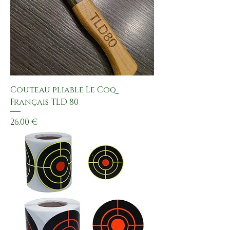
Couteau pliable Le Coq
Français TLD 80
Preis
26,00 €