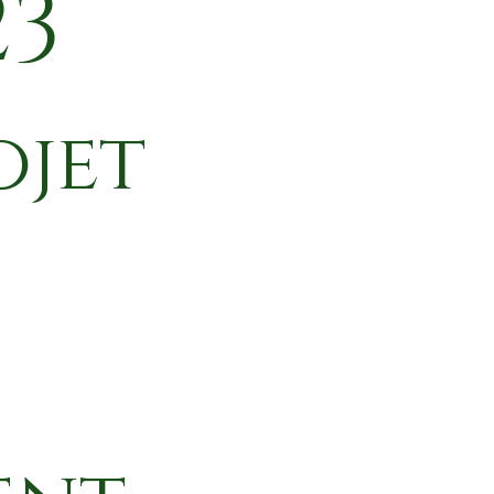
23
ojet