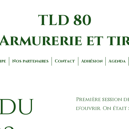
TLD 80
Armurerie et ti
ipe
Nos partenaires
Contact
Adhésion
Agenda
 du
Première session de
d'ouvrir. On était 